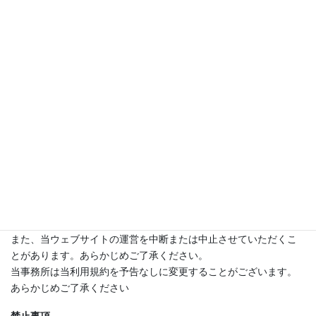
ンテンツと呼びます）に関する権利は、当事務所または原著作者
に帰属します。
これらコンテンツの私的複製などは、法律によって認められる範
囲を超えての使用はできません。
当事務所、原著作者の許諾を得ることなく複製、改変、転載、販
売、出版など著作権法そのほか法律に触れる行為は禁止されてお
ります。
免責事項
当事務所は、当ウェブサイトに掲載する情報に関して、もしくは
当ウェブサイトを利用したことでトラブルや損失、損害が発生し
ても、なんら責任を負うものではありません。
当事務所は、当ウェブサイトの構成、利用条件、URLおよびコン
テンツなどを、予告なしに変更または削除する場合があります。
また、当ウェブサイトの運営を中断または中止させていただくこ
とがあります。あらかじめご了承ください。
当事務所は当利用規約を予告なしに変更することがございます。
あらかじめご了承ください
禁止事項