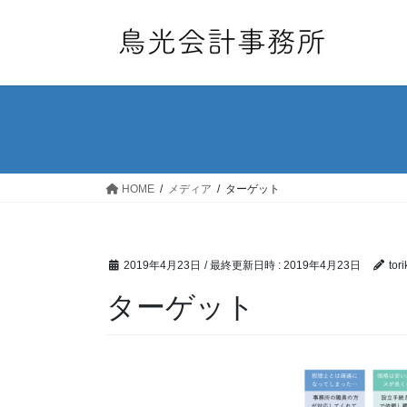
コ
ナ
ン
ビ
テ
ゲ
ン
ー
ツ
シ
へ
ョ
ス
ン
キ
に
ッ
移
HOME
メディア
ターゲット
プ
動
2019年4月23日
/ 最終更新日時 :
2019年4月23日
tor
ターゲット