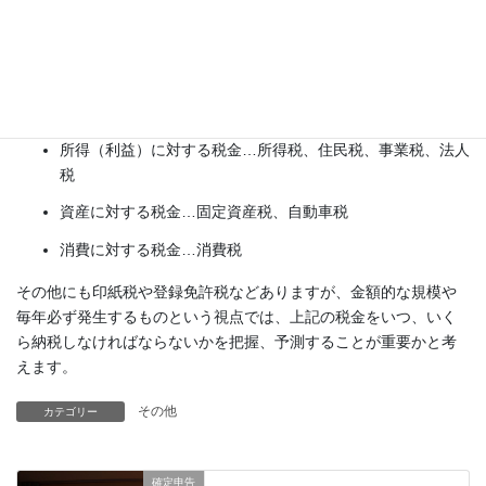
ければならない税金
以上が簡単な税金の分類ですが、これに当てはめると事業を運営
していく上で支払うべき代表的な税金は下記の通りです。
所得（利益）に対する税金…所得税、住民税、事業税、法人
税
資産に対する税金…固定資産税、自動車税
消費に対する税金…消費税
その他にも印紙税や登録免許税などありますが、金額的な規模や
毎年必ず発生するものという視点では、上記の税金をいつ、いく
ら納税しなければならないかを把握、予測することが重要かと考
えます。
その他
カテゴリー
確定申告