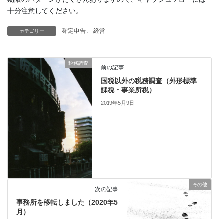
十分注意してください。
確定申告
、
経営
カテゴリー
税務調査
前の記事
国税以外の税務調査（外形標準
課税・事業所税）
2019年5月9日
その他
次の記事
事務所を移転しました（2020年5
月）