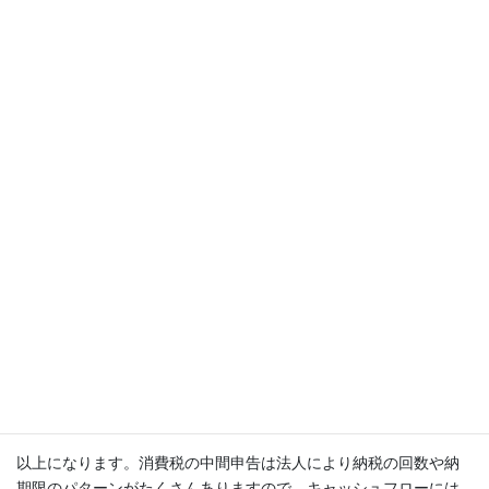
タイトルに「目安」や本文に「概ね」という文言を入れたのは、
本来はもう少し細かい計算が必要になるからです。今回は、「事
業年度が12ヶ月の法人の１回あたりの概ねの中間納税額」を算出
することを目的としているので、実際の納税額は顧問税理士など
にお尋ねください。
以上になります。消費税の中間申告は法人により納税の回数や納
期限のパターンがたくさんありますので、キャッシュフローには