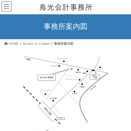
コ
ナ
ン
ビ
テ
ゲ
ン
ー
事務所案内図
ツ
シ
へ
ョ
ス
ン
HOME
Access ＆ Contact
事務所案内図
キ
に
ッ
移
プ
動