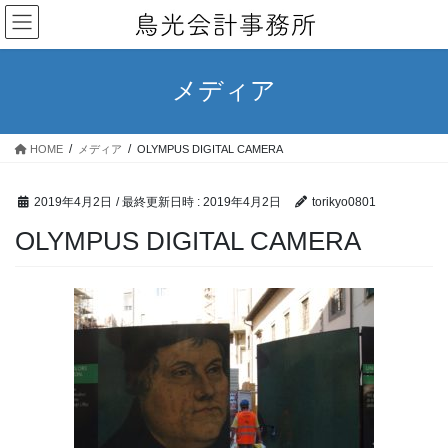
コ
ナ
ン
ビ
テ
ゲ
ン
ー
メディア
ツ
シ
へ
ョ
ス
ン
HOME
メディア
OLYMPUS DIGITAL CAMERA
キ
に
ッ
移
プ
動
2019年4月2日
/ 最終更新日時 :
2019年4月2日
torikyo0801
OLYMPUS DIGITAL CAMERA