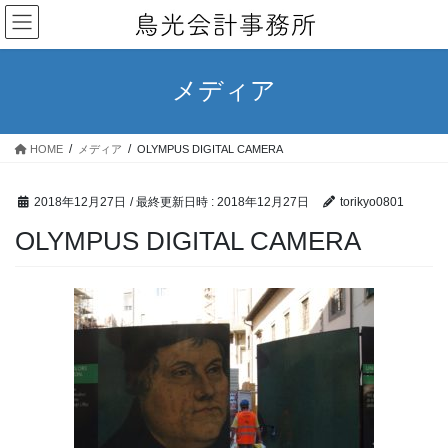
コ
ナ
ン
ビ
テ
ゲ
ン
ー
メディア
ツ
シ
へ
ョ
ス
ン
HOME
メディア
OLYMPUS DIGITAL CAMERA
キ
に
ッ
移
プ
動
2018年12月27日
/ 最終更新日時 :
2018年12月27日
torikyo0801
OLYMPUS DIGITAL CAMERA