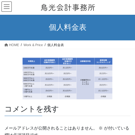
コ
ナ
ン
ビ
テ
ゲ
ン
ー
個人料金表
ツ
シ
へ
ョ
ス
ン
HOME
Work & Price
個人料金表
キ
に
ッ
移
プ
動
コメントを残す
メールアドレスが公開されることはありません。
※
が付いている
欄は必須項目です