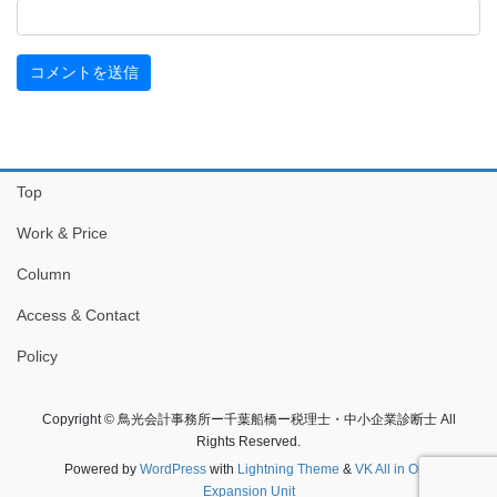
Top
Work & Price
Column
Access & Contact
Policy
Copyright © 鳥光会計事務所ー千葉船橋ー税理士・中小企業診断士 All
Rights Reserved.
Powered by
WordPress
with
Lightning Theme
&
VK All in One
Expansion Unit