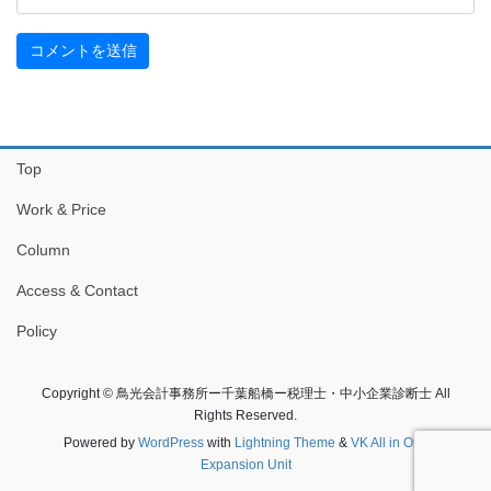
Top
Work & Price
Column
Access & Contact
Policy
Copyright © 鳥光会計事務所ー千葉船橋ー税理士・中小企業診断士 All
Rights Reserved.
Powered by
WordPress
with
Lightning Theme
&
VK All in One
Expansion Unit