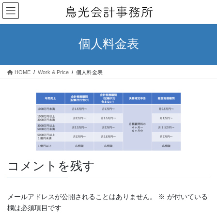
コ
ナ
ン
ビ
テ
ゲ
ン
ー
個人料金表
ツ
シ
へ
ョ
ス
ン
HOME
Work & Price
個人料金表
キ
に
ッ
移
プ
動
コメントを残す
メールアドレスが公開されることはありません。
※
が付いている
欄は必須項目です