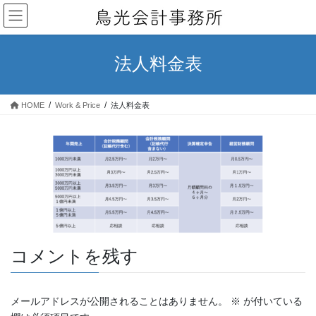
コ
ナ
ン
ビ
テ
ゲ
ン
ー
法人料金表
ツ
シ
へ
ョ
ス
ン
HOME
Work & Price
法人料金表
キ
に
ッ
移
プ
動
コメントを残す
メールアドレスが公開されることはありません。
※
が付いている