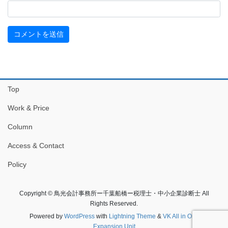
Top
Work & Price
Column
Access & Contact
Policy
Copyright © 鳥光会計事務所ー千葉船橋ー税理士・中小企業診断士 All
Rights Reserved.
Powered by
WordPress
with
Lightning Theme
&
VK All in One
Expansion Unit