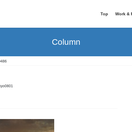
Top
Work & 
Column
0486
ikyo0801