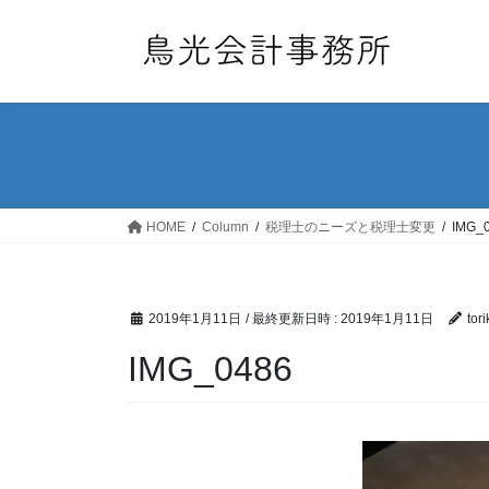
コ
ナ
ン
ビ
テ
ゲ
ン
ー
ツ
シ
へ
ョ
ス
ン
キ
に
ッ
移
HOME
Column
税理士のニーズと税理士変更
IMG_
プ
動
2019年1月11日
/ 最終更新日時 :
2019年1月11日
tor
IMG_0486