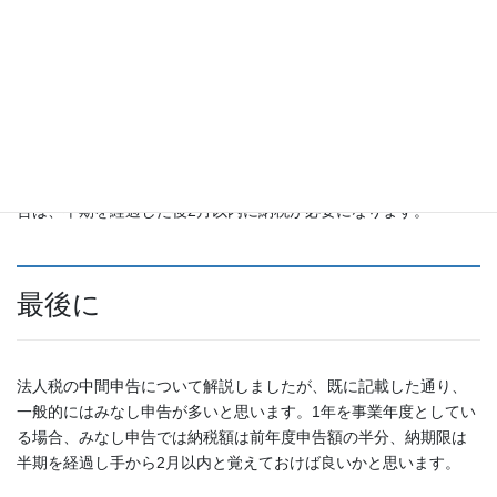
中間申告・納税期限
中間申告及び中間申告にかかる納税は、前年度実績であろうと、
仮決算であろうと、「事業年度開始の日以後6月を経過した日から
2月以内」にしなければなりません。1年を事業年度としている場
合は、半期を経過した後2月以内に納税が必要になります。
最後に
法人税の中間申告について解説しましたが、既に記載した通り、
一般的にはみなし申告が多いと思います。1年を事業年度としてい
る場合、みなし申告では納税額は前年度申告額の半分、納期限は
半期を経過し手から2月以内と覚えておけば良いかと思います。