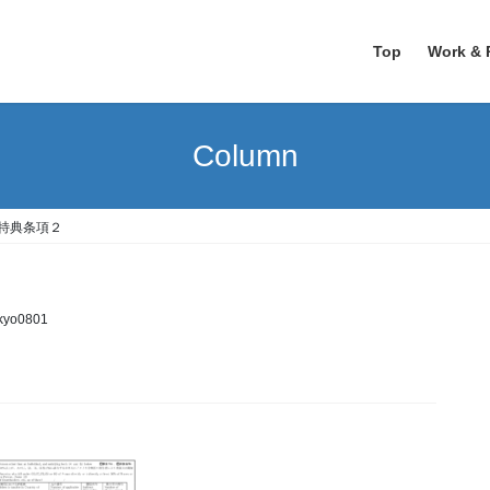
Top
Work & 
Column
特典条項２
ikyo0801