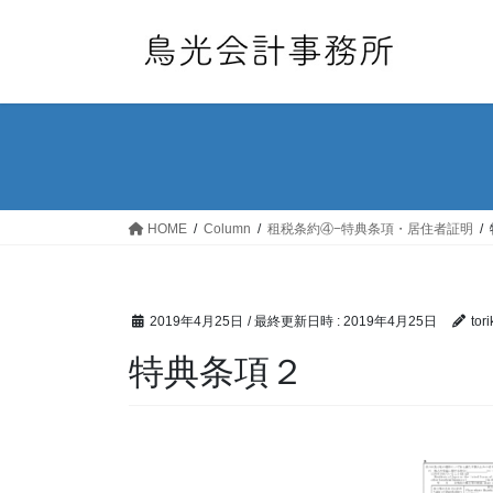
コ
ナ
ン
ビ
テ
ゲ
ン
ー
ツ
シ
へ
ョ
ス
ン
キ
に
ッ
移
HOME
Column
租税条約④−特典条項・居住者証明
プ
動
2019年4月25日
/ 最終更新日時 :
2019年4月25日
tor
特典条項２