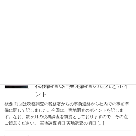
2019年1月15日
税務調査
税務調査④–頻出論点など
概要 前回の記事では実地調査でのポイントを中心に記しました。
今回は実地調査二日目以降のイベントや税務調査の頻出論点を簡
単に触れたいと思います。毎回記載してしまいますが、数ヶ月の
税務調査を前提としております。 支店・工場な […]
2019年1月11日
税務調査
税務調査③−実地調査の流れとポイ
ント
概要 前回は税務調査の税務署からの事前連絡から社内での事前準
備に関して記しました。今回は、実地調査のポイントを記しま
す。なお、数ヶ月の税務調査を前提としておりますので、その点
ご留意ください。 実地調査初日 実地調査の初日 […]